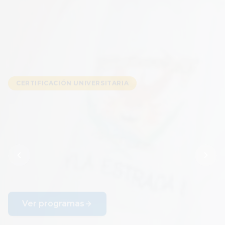
SECUNDARIA ACELERADA
Terminá tu
secundario
Completá tus estudios secundarios de forma acelerada
y abrí nuevas oportunidades laborales y académicas.
Más información